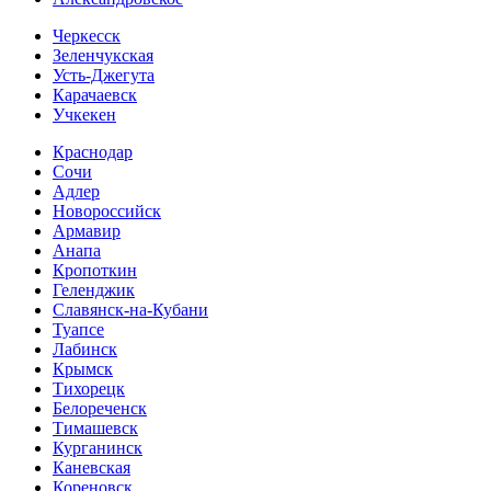
Черкесск
Зеленчукская
Усть-Джегута
Карачаевск
Учкекен
Краснодар
Сочи
Адлер
Новороссийск
Армавир
Анапа
Кропоткин
Геленджик
Славянск-на-Кубани
Туапсе
Лабинск
Крымск
Тихорецк
Белореченск
Тимашевск
Курганинск
Каневская
Кореновск