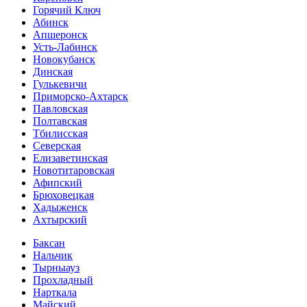
Горячий Ключ
Абинск
Апшеронск
Усть-Лабинск
Новокубанск
Динская
Гулькевичи
Приморско-Ахтарск
Павловская
Полтавская
Тбилисская
Северская
Елизаветинская
Новотитаровская
Афипский
Брюховецкая
Хадыженск
Ахтырский
Баксан
Нальчик
Тырныауз
Прохладный
Нарткала
Майский