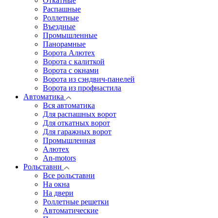
Откатные
Распашные
Роллетные
Въездные
Промышленные
Панорамные
Ворота Алютех
Ворота с калиткой
Ворота c окнами
Ворота из сэндвич-панелей
Ворота из профнастила
Автоматика
Вся автоматика
Для распашных ворот
Для откатных ворот
Для гаражных ворот
Промышленная
Алютех
An-motors
Рольставни
Все рольставни
На окна
На двери
Роллетные решетки
Автоматические