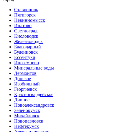
Ставрополь
Пятигорск
Невинномысск
Ипатово
Светлоград
Кисловодск
Железноводск
Благодарный
Буденновск
Ессентуки
Иноземцево
Минеральные воды
Лермонтов
Донское
Изобильный
Георгиевск
Красногвардейское
Дивное
Новоалександровск
Зеленокумск
Михайловск
Новопавловск
Нефтекумск
Александровское