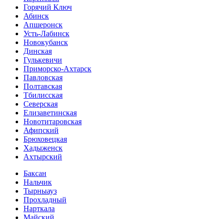
Горячий Ключ
Абинск
Апшеронск
Усть-Лабинск
Новокубанск
Динская
Гулькевичи
Приморско-Ахтарск
Павловская
Полтавская
Тбилисская
Северская
Елизаветинская
Новотитаровская
Афипский
Брюховецкая
Хадыженск
Ахтырский
Баксан
Нальчик
Тырныауз
Прохладный
Нарткала
Майский