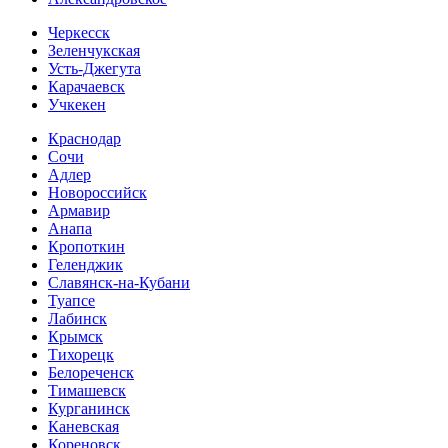
Черкесск
Зеленчукская
Усть-Джегута
Карачаевск
Учкекен
Краснодар
Сочи
Адлер
Новороссийск
Армавир
Анапа
Кропоткин
Геленджик
Славянск-на-Кубани
Туапсе
Лабинск
Крымск
Тихорецк
Белореченск
Тимашевск
Курганинск
Каневская
Кореновск