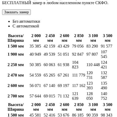
БЕСПЛАТНЫЙ замер в любом населенном пункте СКФО.
Заказать замер
Без автоматики
С автоматикой
Высота/
2 000
2 450
2 600
2 850
3 100
3 500
Ширина
мм
мм
мм
мм
мм
мм
1 500 мм
35 385
42 159
43 429
79 056
83 290
91 577
107
1 900 мм
40 949
49 539
51 051
92 847
97 807
545
104
124
2 250 мм
50 385
60 063
61 938
110 448
823
421
120
132
2 470 мм
54 559
65 265
67 261
111 779
731
587
123
135
2 600 мм
56 071
67 140
69 197
117 162
393
490
121
128
140
2 700 мм
57 644
69 015
71 132
639
050
752
Высота/
2 000
2 450
2 600
2 850
3 100
3 500
Ширина
мм
мм
мм
мм
мм
мм
1 500 мм
45 581
52 416
53 676
86 185
90 359
98 343