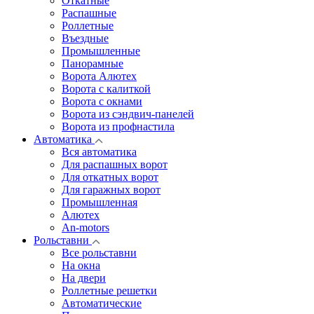
Откатные
Распашные
Роллетные
Въездные
Промышленные
Панорамные
Ворота Алютех
Ворота с калиткой
Ворота c окнами
Ворота из сэндвич-панелей
Ворота из профнастила
Автоматика
Вся автоматика
Для распашных ворот
Для откатных ворот
Для гаражных ворот
Промышленная
Алютех
An-motors
Рольставни
Все рольставни
На окна
На двери
Роллетные решетки
Автоматические