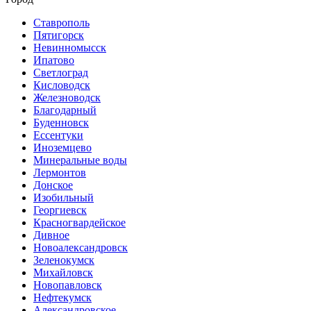
Ставрополь
Пятигорск
Невинномысск
Ипатово
Светлоград
Кисловодск
Железноводск
Благодарный
Буденновск
Ессентуки
Иноземцево
Минеральные воды
Лермонтов
Донское
Изобильный
Георгиевск
Красногвардейское
Дивное
Новоалександровск
Зеленокумск
Михайловск
Новопавловск
Нефтекумск
Александровское