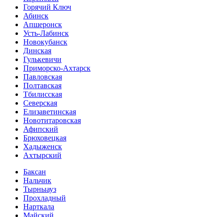
Горячий Ключ
Абинск
Апшеронск
Усть-Лабинск
Новокубанск
Динская
Гулькевичи
Приморско-Ахтарск
Павловская
Полтавская
Тбилисская
Северская
Елизаветинская
Новотитаровская
Афипский
Брюховецкая
Хадыженск
Ахтырский
Баксан
Нальчик
Тырныауз
Прохладный
Нарткала
Майский