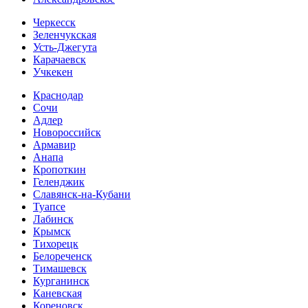
Черкесск
Зеленчукская
Усть-Джегута
Карачаевск
Учкекен
Краснодар
Сочи
Адлер
Новороссийск
Армавир
Анапа
Кропоткин
Геленджик
Славянск-на-Кубани
Туапсе
Лабинск
Крымск
Тихорецк
Белореченск
Тимашевск
Курганинск
Каневская
Кореновск