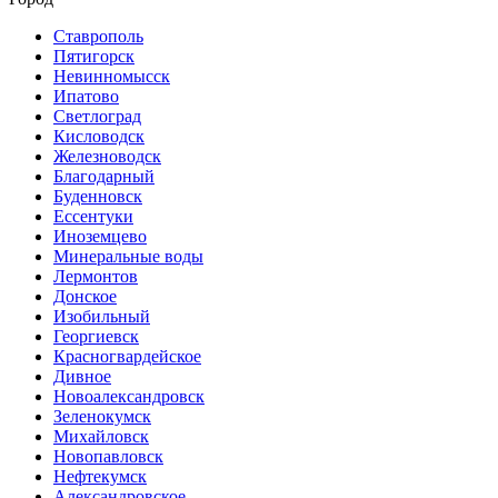
Ставрополь
Пятигорск
Невинномысск
Ипатово
Светлоград
Кисловодск
Железноводск
Благодарный
Буденновск
Ессентуки
Иноземцево
Минеральные воды
Лермонтов
Донское
Изобильный
Георгиевск
Красногвардейское
Дивное
Новоалександровск
Зеленокумск
Михайловск
Новопавловск
Нефтекумск
Александровское