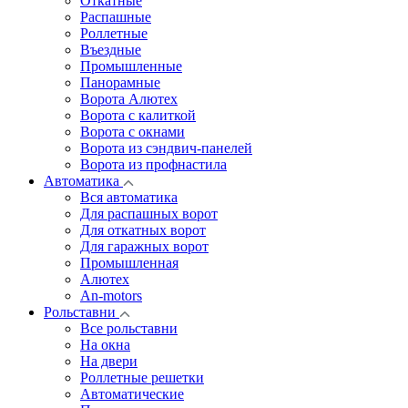
Откатные
Распашные
Роллетные
Въездные
Промышленные
Панорамные
Ворота Алютех
Ворота с калиткой
Ворота c окнами
Ворота из сэндвич-панелей
Ворота из профнастила
Автоматика
Вся автоматика
Для распашных ворот
Для откатных ворот
Для гаражных ворот
Промышленная
Алютех
An-motors
Рольставни
Все рольставни
На окна
На двери
Роллетные решетки
Автоматические