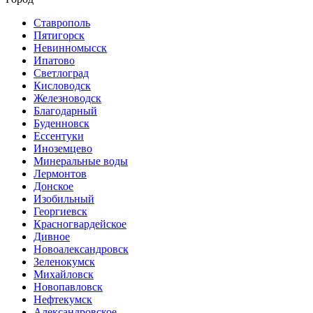
Ставрополь
Пятигорск
Невинномысск
Ипатово
Светлоград
Кисловодск
Железноводск
Благодарный
Буденновск
Ессентуки
Иноземцево
Минеральные воды
Лермонтов
Донское
Изобильный
Георгиевск
Красногвардейское
Дивное
Новоалександровск
Зеленокумск
Михайловск
Новопавловск
Нефтекумск
Александровское