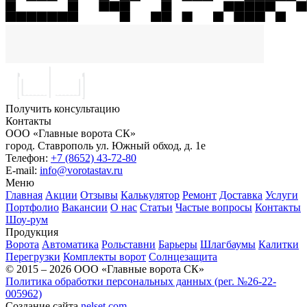
Получить консультацию
Контакты
ООО «Главные ворота СК»
город.
Ставрополь
ул.
Южный обход, д. 1е
Телефон:
+7 (8652) 43-72-80
E-mail:
info@vorotastav.ru
Меню
Главная
Акции
Отзывы
Калькулятор
Ремонт
Доставка
Услуги
Портфолио
Вакансии
О нас
Статьи
Частые вопросы
Контакты
Шоу-рум
Продукция
Ворота
Автоматика
Рольставни
Барьеры
Шлагбаумы
Калитки
Перегрузки
Комплекты ворот
Солнцезащита
© 2015 – 2026 ООО «Главные ворота СК»
Политика обработки персональных данных (рег. №26-22-
005962)
Создание сайта
nelset.com