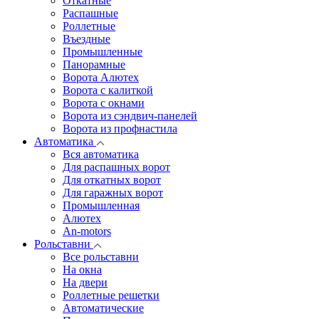
Откатные
Распашные
Роллетные
Въездные
Промышленные
Панорамные
Ворота Алютех
Ворота с калиткой
Ворота c окнами
Ворота из сэндвич-панелей
Ворота из профнастила
Автоматика
Вся автоматика
Для распашных ворот
Для откатных ворот
Для гаражных ворот
Промышленная
Алютех
An-motors
Рольставни
Все рольставни
На окна
На двери
Роллетные решетки
Автоматические