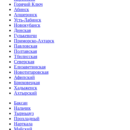
Горячий Ключ
Абинск
Апшеронск
Усть-Лабинск
Новокубанск
Динская
Гулькевичи
Приморско-Ахтарск
Павловская
Полтавская
Тбилисская
Северская
Елизаветинская
Новотитаровская
Афипский
Брюховецкая
Хадыженск
Ахтырский
Баксан
Нальчик
Тырныауз
Прохладный
Нарткала
Майский