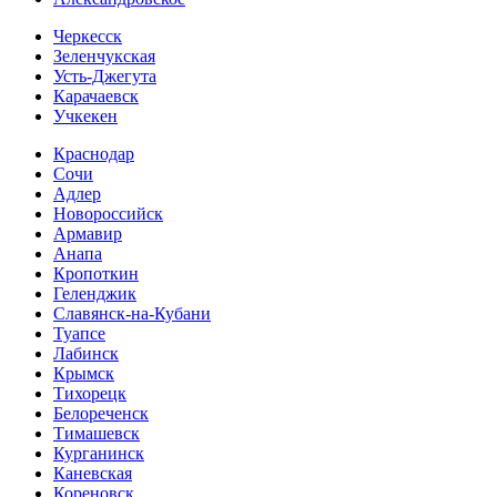
Черкесск
Зеленчукская
Усть-Джегута
Карачаевск
Учкекен
Краснодар
Сочи
Адлер
Новороссийск
Армавир
Анапа
Кропоткин
Геленджик
Славянск-на-Кубани
Туапсе
Лабинск
Крымск
Тихорецк
Белореченск
Тимашевск
Курганинск
Каневская
Кореновск