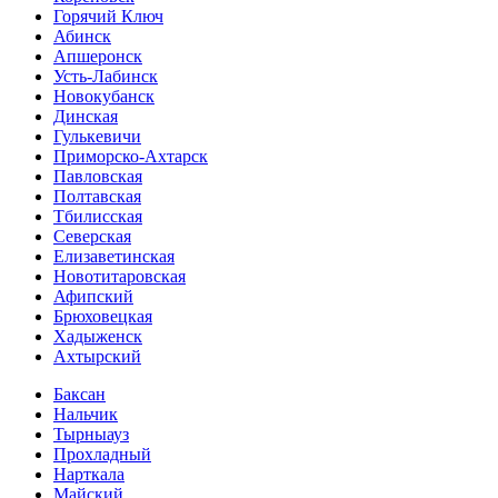
Горячий Ключ
Абинск
Апшеронск
Усть-Лабинск
Новокубанск
Динская
Гулькевичи
Приморско-Ахтарск
Павловская
Полтавская
Тбилисская
Северская
Елизаветинская
Новотитаровская
Афипский
Брюховецкая
Хадыженск
Ахтырский
Баксан
Нальчик
Тырныауз
Прохладный
Нарткала
Майский