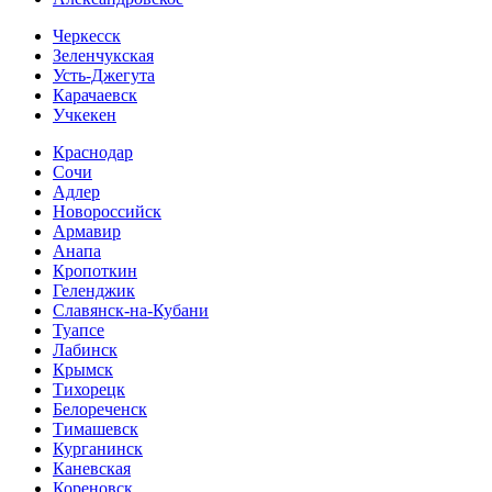
Черкесск
Зеленчукская
Усть-Джегута
Карачаевск
Учкекен
Краснодар
Сочи
Адлер
Новороссийск
Армавир
Анапа
Кропоткин
Геленджик
Славянск-на-Кубани
Туапсе
Лабинск
Крымск
Тихорецк
Белореченск
Тимашевск
Курганинск
Каневская
Кореновск