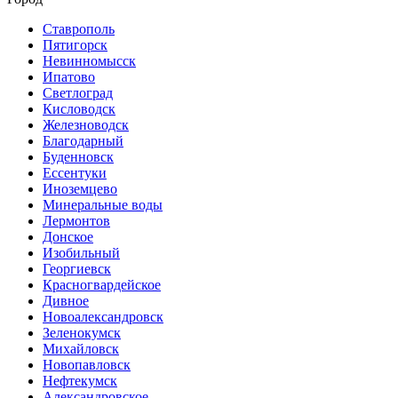
Ставрополь
Пятигорск
Невинномысск
Ипатово
Светлоград
Кисловодск
Железноводск
Благодарный
Буденновск
Ессентуки
Иноземцево
Минеральные воды
Лермонтов
Донское
Изобильный
Георгиевск
Красногвардейское
Дивное
Новоалександровск
Зеленокумск
Михайловск
Новопавловск
Нефтекумск
Александровское