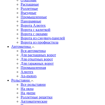
Откатные
Распашные
Роллетные
Въездные
Промышленные
Панорамные
Ворота Алютех
Ворота с калиткой
Ворота c окнами
Ворота из сэндвич-панелей
Ворота из профнастила
Автоматика
Вся автоматика
Для распашных ворот
Для откатных ворот
Для гаражных ворот
Промышленная
Алютех
An-motors
Рольставни
Все рольставни
На окна
На двери
Роллетные решетки
Автоматические