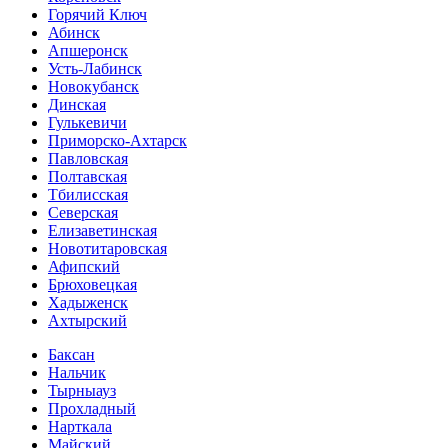
Горячий Ключ
Абинск
Апшеронск
Усть-Лабинск
Новокубанск
Динская
Гулькевичи
Приморско-Ахтарск
Павловская
Полтавская
Тбилисская
Северская
Елизаветинская
Новотитаровская
Афипский
Брюховецкая
Хадыженск
Ахтырский
Баксан
Нальчик
Тырныауз
Прохладный
Нарткала
Майский