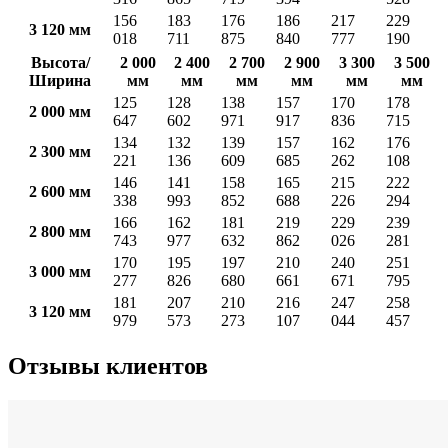
156
183
176
186
217
229
3 120 мм
018
711
875
840
777
190
Высота/
2 000
2 400
2 700
2 900
3 300
3 500
Ширина
мм
мм
мм
мм
мм
мм
125
128
138
157
170
178
2 000 мм
647
602
971
917
836
715
134
132
139
157
162
176
2 300 мм
221
136
609
685
262
108
146
141
158
165
215
222
2 600 мм
338
993
852
688
226
294
166
162
181
219
229
239
2 800 мм
743
977
632
862
026
281
170
195
197
210
240
251
3 000 мм
277
826
680
661
671
795
181
207
210
216
247
258
3 120 мм
979
573
273
107
044
457
Отзывы клиентов