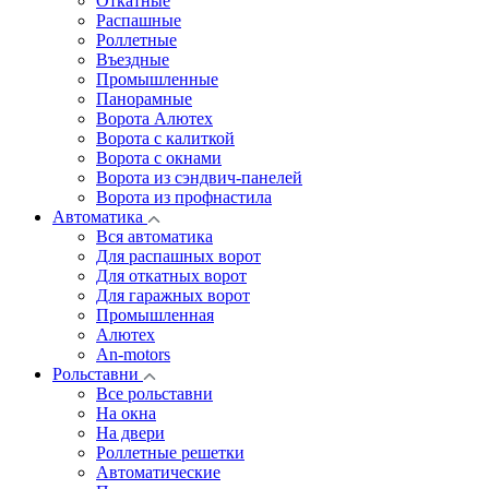
Откатные
Распашные
Роллетные
Въездные
Промышленные
Панорамные
Ворота Алютех
Ворота с калиткой
Ворота c окнами
Ворота из сэндвич-панелей
Ворота из профнастила
Автоматика
Вся автоматика
Для распашных ворот
Для откатных ворот
Для гаражных ворот
Промышленная
Алютех
An-motors
Рольставни
Все рольставни
На окна
На двери
Роллетные решетки
Автоматические