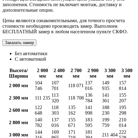
заполнения. Стоимость не включает монтаж, доставку и
дополнительные опции.
Цены являются ознакомительными, для точного просчета
стоимости необходимо производить замер. Выполним
БЕСПЛАТНЫЙ замер в любом населенном пункте СКФО.
Заказать замер
Без автоматики
С автоматикой
Высота/
2 000
2 400
2 700
2 900
3 300
3 500
Ширина
мм
мм
мм
мм
мм
мм
104
107
137
149
157
2 000 мм
118 071
746
701
016
935
814
113
136
141
155
2 300 мм
111 235
118 708
320
784
361
207
122
118
135
141
188
195
2 600 мм
648
303
162
998
230
298
140
137
155
183
199
210
2 800 мм
782
016
671
595
759
014
144
169
171
181
222
3 000 мм
211 404
316
865
719
394
528