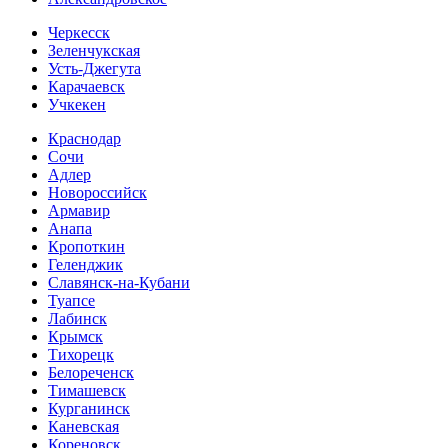
Черкесск
Зеленчукская
Усть-Джегута
Карачаевск
Учкекен
Краснодар
Сочи
Адлер
Новороссийск
Армавир
Анапа
Кропоткин
Геленджик
Славянск-на-Кубани
Туапсе
Лабинск
Крымск
Тихорецк
Белореченск
Тимашевск
Курганинск
Каневская
Кореновск