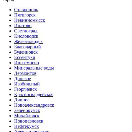
Ставрополь
Пятигорск
Невинномысск
Ипатово
Светлоград
Кисловодск
Железноводск
Благодарный
Буденновск
Ессентуки
Иноземцево
Минеральные воды
Лермонтов
Донское
Изобильный
Георгиевск
Красногвардейское
Дивное
Новоалександровск
Зеленокумск
Михайловск
Новопавловск
Нефтекумск
Александровское