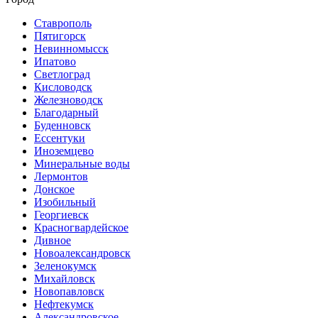
Ставрополь
Пятигорск
Невинномысск
Ипатово
Светлоград
Кисловодск
Железноводск
Благодарный
Буденновск
Ессентуки
Иноземцево
Минеральные воды
Лермонтов
Донское
Изобильный
Георгиевск
Красногвардейское
Дивное
Новоалександровск
Зеленокумск
Михайловск
Новопавловск
Нефтекумск
Александровское