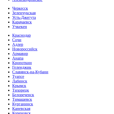
Черкесск
Зеленчукская
Усть-Джегута
Карачаевск
Учкекен
Краснодар
Сочи
Адлер
Новороссийск
Армавир
Анапа
Кропоткин
Геленджик
Славянск-на-Кубани
Туапсе
Лабинск
Крымск
Тихорецк
Белореченск
Тимашевск
Курганинск
Каневская
Кореновск