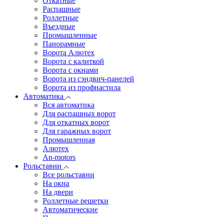
Откатные
Распашные
Роллетные
Въездные
Промышленные
Панорамные
Ворота Алютех
Ворота с калиткой
Ворота c окнами
Ворота из сэндвич-панелей
Ворота из профнастила
Автоматика
Вся автоматика
Для распашных ворот
Для откатных ворот
Для гаражных ворот
Промышленная
Алютех
An-motors
Рольставни
Все рольставни
На окна
На двери
Роллетные решетки
Автоматические