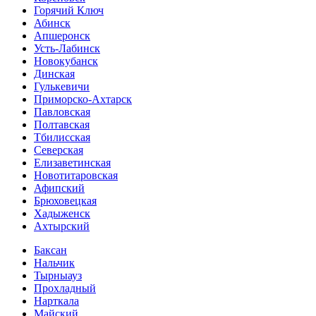
Горячий Ключ
Абинск
Апшеронск
Усть-Лабинск
Новокубанск
Динская
Гулькевичи
Приморско-Ахтарск
Павловская
Полтавская
Тбилисская
Северская
Елизаветинская
Новотитаровская
Афипский
Брюховецкая
Хадыженск
Ахтырский
Баксан
Нальчик
Тырныауз
Прохладный
Нарткала
Майский