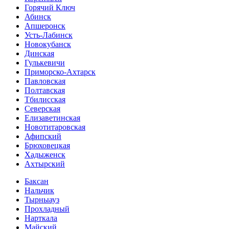
Горячий Ключ
Абинск
Апшеронск
Усть-Лабинск
Новокубанск
Динская
Гулькевичи
Приморско-Ахтарск
Павловская
Полтавская
Тбилисская
Северская
Елизаветинская
Новотитаровская
Афипский
Брюховецкая
Хадыженск
Ахтырский
Баксан
Нальчик
Тырныауз
Прохладный
Нарткала
Майский