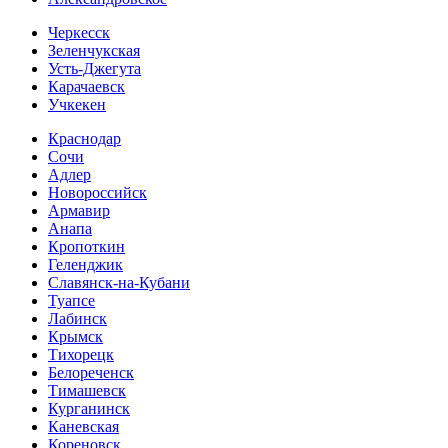
Черкесск
Зеленчукская
Усть-Джегута
Карачаевск
Учкекен
Краснодар
Сочи
Адлер
Новороссийск
Армавир
Анапа
Кропоткин
Геленджик
Славянск-на-Кубани
Туапсе
Лабинск
Крымск
Тихорецк
Белореченск
Тимашевск
Курганинск
Каневская
Кореновск