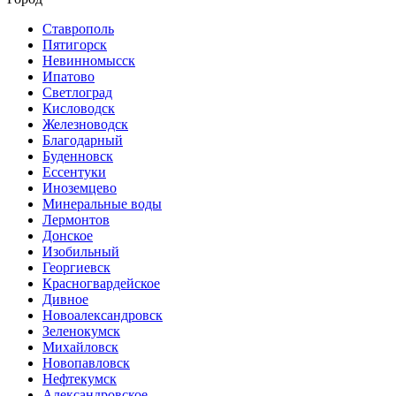
Ставрополь
Пятигорск
Невинномысск
Ипатово
Светлоград
Кисловодск
Железноводск
Благодарный
Буденновск
Ессентуки
Иноземцево
Минеральные воды
Лермонтов
Донское
Изобильный
Георгиевск
Красногвардейское
Дивное
Новоалександровск
Зеленокумск
Михайловск
Новопавловск
Нефтекумск
Александровское