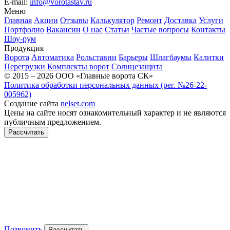
E-mail:
info@vorotastav.ru
Меню
Главная
Акции
Отзывы
Калькулятор
Ремонт
Доставка
Услуги
Портфолио
Вакансии
О нас
Статьи
Частые вопросы
Контакты
Шоу-рум
Продукция
Ворота
Автоматика
Рольставни
Барьеры
Шлагбаумы
Калитки
Перегрузки
Комплекты ворот
Солнцезащита
© 2015 – 2026 ООО «Главные ворота СК»
Политика обработки персональных данных (рег. №26-22-
005962)
Создание сайта
nelset.com
Цены на сайте носят ознакомительный характер и не являются
публичным предложением.
Рассчитать
Позвонить
Рассчитать