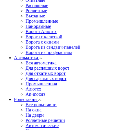
Откатные
Распашные
Роллетные
Въездные
Промышленные
Панорамные
Ворота Алютех
Ворота с калиткой
Ворота c окнами
Ворота из сэндвич-панелей
Ворота из профнастила
Автоматика
Вся автоматика
Для распашных ворот
Для откатных ворот
Для гаражных ворот
Промышленная
Алютех
An-motors
Рольставни
Все рольставни
На окна
На двери
Роллетные решетки
Автоматические