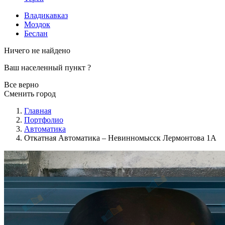
Владикавказ
Моздок
Беслан
Ничего не найдено
Ваш населенный пункт
?
Все верно
Сменить город
Главная
Портфолио
Автоматика
Откатная Автоматика – Невинномысск Лермонтова 1А