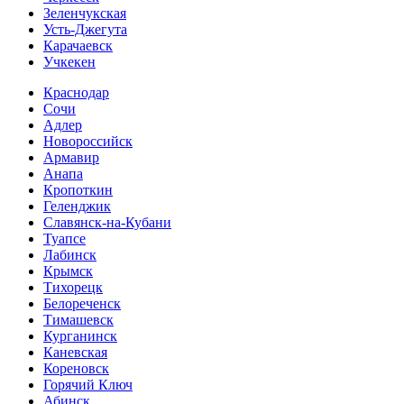
Зеленчукская
Усть-Джегута
Карачаевск
Учкекен
Краснодар
Сочи
Адлер
Новороссийск
Армавир
Анапа
Кропоткин
Геленджик
Славянск-на-Кубани
Туапсе
Лабинск
Крымск
Тихорецк
Белореченск
Тимашевск
Курганинск
Каневская
Кореновск
Горячий Ключ
Абинск