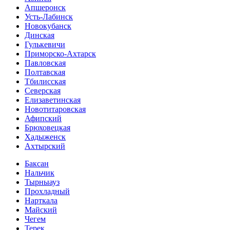
Апшеронск
Усть-Лабинск
Новокубанск
Динская
Гулькевичи
Приморско-Ахтарск
Павловская
Полтавская
Тбилисская
Северская
Елизаветинская
Новотитаровская
Афипский
Брюховецкая
Хадыженск
Ахтырский
Баксан
Нальчик
Тырныауз
Прохладный
Нарткала
Майский
Чегем
Терек