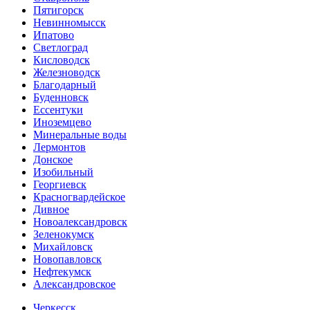
Пятигорск
Невинномысск
Ипатово
Светлоград
Кисловодск
Железноводск
Благодарный
Буденновск
Ессентуки
Иноземцево
Минеральные воды
Лермонтов
Донское
Изобильный
Георгиевск
Красногвардейское
Дивное
Новоалександровск
Зеленокумск
Михайловск
Новопавловск
Нефтекумск
Александровское
Черкесск