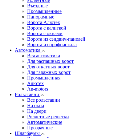
Роллетные
Въездные
Промышленные
Панорамные
Ворота Алютех
Ворота с калиткой
Ворота c окнами
Ворота из сэндвич-панелей
Ворота из профнастила
Автоматика
Вся автоматика
Для распашных ворот
Для откатных ворот
Для гаражных ворот
Промышленная
Алютех
An-motors
Рольставни
Все рольставни
На окна
На двери
Роллетные решетки
Автоматические
Прозрачные
Шлагбаумы