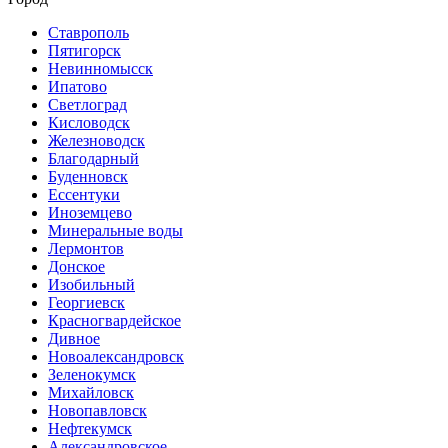
Ставрополь
Пятигорск
Невинномысск
Ипатово
Светлоград
Кисловодск
Железноводск
Благодарный
Буденновск
Ессентуки
Иноземцево
Минеральные воды
Лермонтов
Донское
Изобильный
Георгиевск
Красногвардейское
Дивное
Новоалександровск
Зеленокумск
Михайловск
Новопавловск
Нефтекумск
Александровское