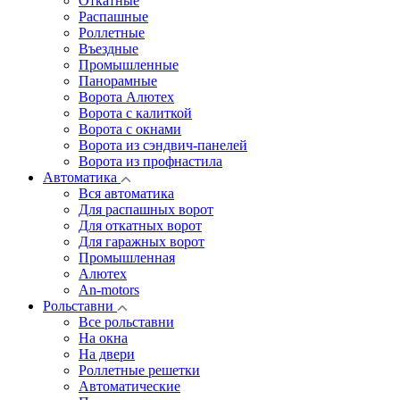
Откатные
Распашные
Роллетные
Въездные
Промышленные
Панорамные
Ворота Алютех
Ворота с калиткой
Ворота c окнами
Ворота из сэндвич-панелей
Ворота из профнастила
Автоматика
Вся автоматика
Для распашных ворот
Для откатных ворот
Для гаражных ворот
Промышленная
Алютех
An-motors
Рольставни
Все рольставни
На окна
На двери
Роллетные решетки
Автоматические