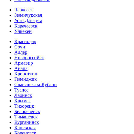
Черкесск
Зеленчукская
Усть-Джегута
Карачаевск
Учкекен
Краснодар
Сочи
Адлер
Новороссийск
Армавир
Анапа
Кропоткин
Геленджик
Славянск-на-Кубани
Туапсе
Лабинск
Крымск
Тихорецк
Белореченск
Тимашевск
Курганинск
Каневская
Кореновск