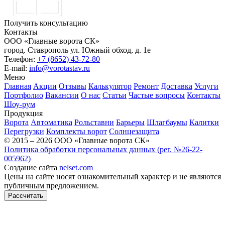
Получить консультацию
Контакты
ООО «Главные ворота СК»
город.
Ставрополь
ул.
Южный обход, д. 1е
Телефон:
+7 (8652) 43-72-80
E-mail:
info@vorotastav.ru
Меню
Главная
Акции
Отзывы
Калькулятор
Ремонт
Доставка
Услуги
Портфолио
Вакансии
О нас
Статьи
Частые вопросы
Контакты
Шоу-рум
Продукция
Ворота
Автоматика
Рольставни
Барьеры
Шлагбаумы
Калитки
Перегрузки
Комплекты ворот
Солнцезащита
© 2015 – 2026 ООО «Главные ворота СК»
Политика обработки персональных данных (рег. №26-22-
005962)
Создание сайта
nelset.com
Цены на сайте носят ознакомительный характер и не являются
публичным предложением.
Рассчитать