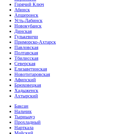
Горячий Ключ
Абинск
Апшеронск
Усть-Лабинск
Новокубанск
Динская
Гулькевичи
Приморско-Ахтарск
Павловская
Полтавская
Тбилисская
Северская
Елизаветинская
Новотитаровская
Афипский
Брюховецкая
Хадыженск
Ахтырский
Баксан
Нальчик
Тырныауз
Прохладный
Нарткала
Майский