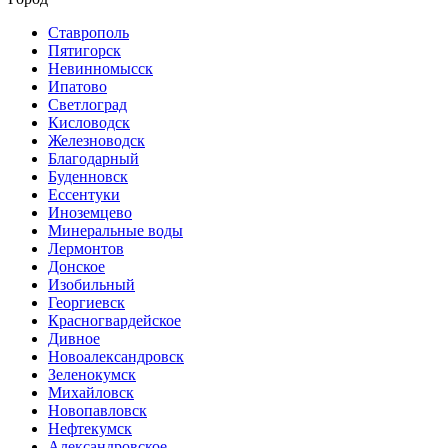
Ставрополь
Пятигорск
Невинномысск
Ипатово
Светлоград
Кисловодск
Железноводск
Благодарный
Буденновск
Ессентуки
Иноземцево
Минеральные воды
Лермонтов
Донское
Изобильный
Георгиевск
Красногвардейское
Дивное
Новоалександровск
Зеленокумск
Михайловск
Новопавловск
Нефтекумск
Александровское