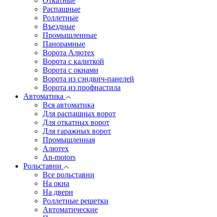
Откатные
Распашные
Роллетные
Въездные
Промышленные
Панорамные
Ворота Алютех
Ворота с калиткой
Ворота c окнами
Ворота из сэндвич-панелей
Ворота из профнастила
Автоматика
Вся автоматика
Для распашных ворот
Для откатных ворот
Для гаражных ворот
Промышленная
Алютех
An-motors
Рольставни
Все рольставни
На окна
На двери
Роллетные решетки
Автоматические