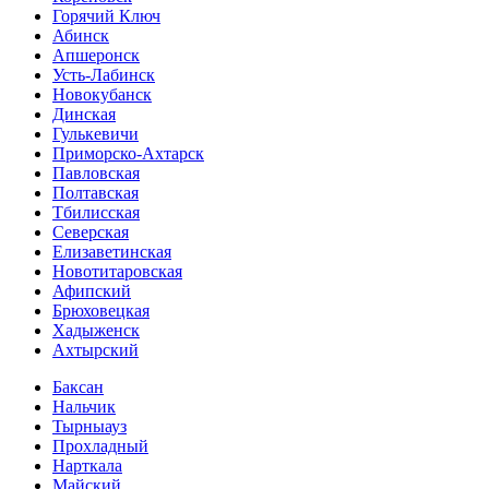
Горячий Ключ
Абинск
Апшеронск
Усть-Лабинск
Новокубанск
Динская
Гулькевичи
Приморско-Ахтарск
Павловская
Полтавская
Тбилисская
Северская
Елизаветинская
Новотитаровская
Афипский
Брюховецкая
Хадыженск
Ахтырский
Баксан
Нальчик
Тырныауз
Прохладный
Нарткала
Майский