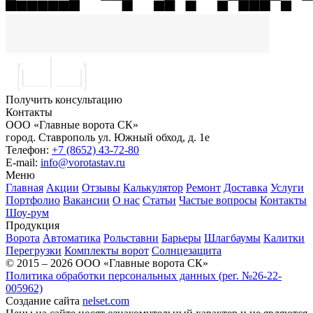
Получить консультацию
Контакты
ООО «Главные ворота СК»
город.
Ставрополь
ул.
Южный обход, д. 1е
Телефон:
+7 (8652) 43-72-80
E-mail:
info@vorotastav.ru
Меню
Главная
Акции
Отзывы
Калькулятор
Ремонт
Доставка
Услуги
Портфолио
Вакансии
О нас
Статьи
Частые вопросы
Контакты
Шоу-рум
Продукция
Ворота
Автоматика
Рольставни
Барьеры
Шлагбаумы
Калитки
Перегрузки
Комплекты ворот
Солнцезащита
© 2015 – 2026 ООО «Главные ворота СК»
Политика обработки персональных данных (рег. №26-22-
005962)
Создание сайта
nelset.com