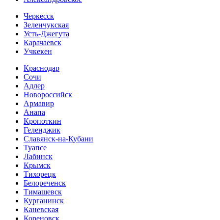
Черкесск
Зеленчукская
Усть-Джегута
Карачаевск
Учкекен
Краснодар
Сочи
Адлер
Новороссийск
Армавир
Анапа
Кропоткин
Геленджик
Славянск-на-Кубани
Туапсе
Лабинск
Крымск
Тихорецк
Белореченск
Тимашевск
Курганинск
Каневская
Кореновск