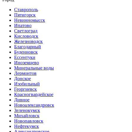
Ставрополь
Пятигорск
Невинномысск
Ипатово
Светлоград
Кисловодск
Железноводск
Благодарный
Буденновск
Ессентуки
Иноземцево
Минеральные воды
Лермонтов
Донское
Изобильный
Георгиевск
Красногвардейское
Дивное
Новоалександровск
Зеленокумск
Михайловск
Новопавловск
Нефтекумск
Александровское