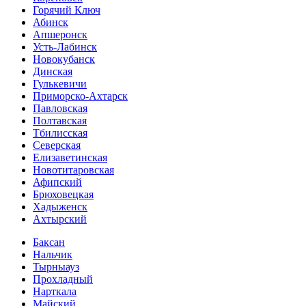
Горячий Ключ
Абинск
Апшеронск
Усть-Лабинск
Новокубанск
Динская
Гулькевичи
Приморско-Ахтарск
Павловская
Полтавская
Тбилисская
Северская
Елизаветинская
Новотитаровская
Афипский
Брюховецкая
Хадыженск
Ахтырский
Баксан
Нальчик
Тырныауз
Прохладный
Нарткала
Майский