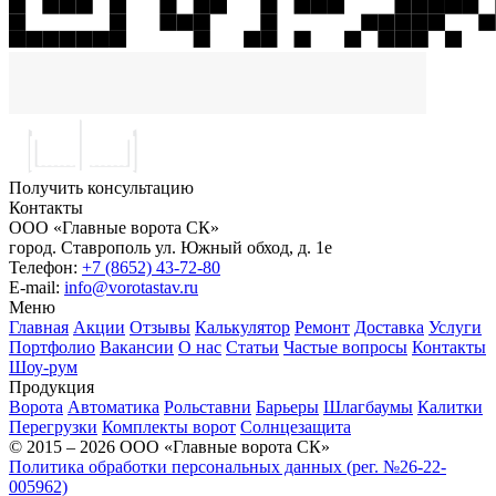
Получить консультацию
Контакты
ООО «Главные ворота СК»
город.
Ставрополь
ул.
Южный обход, д. 1е
Телефон:
+7 (8652) 43-72-80
E-mail:
info@vorotastav.ru
Меню
Главная
Акции
Отзывы
Калькулятор
Ремонт
Доставка
Услуги
Портфолио
Вакансии
О нас
Статьи
Частые вопросы
Контакты
Шоу-рум
Продукция
Ворота
Автоматика
Рольставни
Барьеры
Шлагбаумы
Калитки
Перегрузки
Комплекты ворот
Солнцезащита
© 2015 – 2026 ООО «Главные ворота СК»
Политика обработки персональных данных (рег. №26-22-
005962)