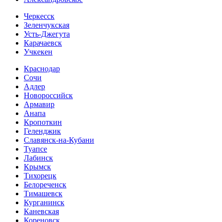
Черкесск
Зеленчукская
Усть-Джегута
Карачаевск
Учкекен
Краснодар
Сочи
Адлер
Новороссийск
Армавир
Анапа
Кропоткин
Геленджик
Славянск-на-Кубани
Туапсе
Лабинск
Крымск
Тихорецк
Белореченск
Тимашевск
Курганинск
Каневская
Кореновск