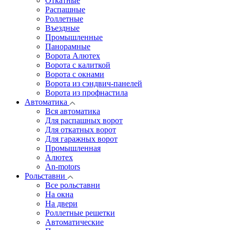
Откатные
Распашные
Роллетные
Въездные
Промышленные
Панорамные
Ворота Алютех
Ворота с калиткой
Ворота c окнами
Ворота из сэндвич-панелей
Ворота из профнастила
Автоматика
Вся автоматика
Для распашных ворот
Для откатных ворот
Для гаражных ворот
Промышленная
Алютех
An-motors
Рольставни
Все рольставни
На окна
На двери
Роллетные решетки
Автоматические