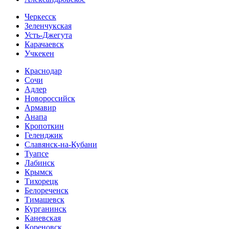
Черкесск
Зеленчукская
Усть-Джегута
Карачаевск
Учкекен
Краснодар
Сочи
Адлер
Новороссийск
Армавир
Анапа
Кропоткин
Геленджик
Славянск-на-Кубани
Туапсе
Лабинск
Крымск
Тихорецк
Белореченск
Тимашевск
Курганинск
Каневская
Кореновск