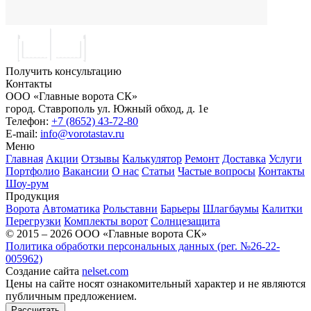
Получить консультацию
Контакты
ООО «Главные ворота СК»
город.
Ставрополь
ул.
Южный обход, д. 1е
Телефон:
+7 (8652) 43-72-80
E-mail:
info@vorotastav.ru
Меню
Главная
Акции
Отзывы
Калькулятор
Ремонт
Доставка
Услуги
Портфолио
Вакансии
О нас
Статьи
Частые вопросы
Контакты
Шоу-рум
Продукция
Ворота
Автоматика
Рольставни
Барьеры
Шлагбаумы
Калитки
Перегрузки
Комплекты ворот
Солнцезащита
© 2015 – 2026 ООО «Главные ворота СК»
Политика обработки персональных данных (рег. №26-22-
005962)
Создание сайта
nelset.com
Цены на сайте носят ознакомительный характер и не являются
публичным предложением.
Рассчитать