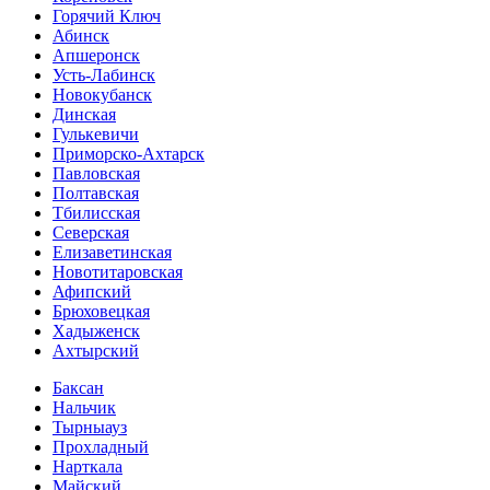
Горячий Ключ
Абинск
Апшеронск
Усть-Лабинск
Новокубанск
Динская
Гулькевичи
Приморско-Ахтарск
Павловская
Полтавская
Тбилисская
Северская
Елизаветинская
Новотитаровская
Афипский
Брюховецкая
Хадыженск
Ахтырский
Баксан
Нальчик
Тырныауз
Прохладный
Нарткала
Майский