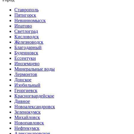
Ставрополь
Пятигорск
Невинномысск
Ипатово
Светлоград
Кисловодск
Железноводск
Благодарный
Буденновск
Ессентуки
Иноземцево
Минеральные воды
Лермонтов
Донское
Изобильный
Георгиевск
Красногвардейское
Дивное
Новоалександровск
Зеленокумск
Михайловск
Новопавловск
Нефтекумск
Александровское