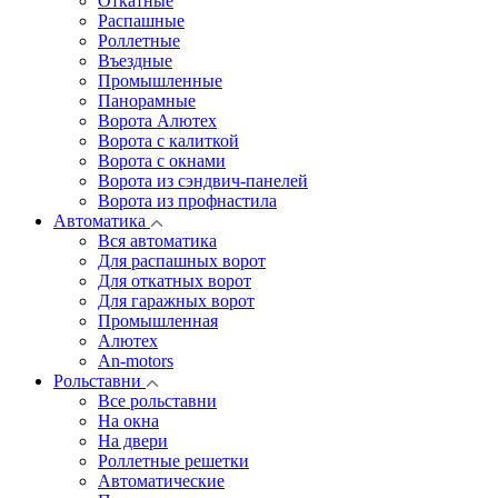
Откатные
Распашные
Роллетные
Въездные
Промышленные
Панорамные
Ворота Алютех
Ворота с калиткой
Ворота c окнами
Ворота из сэндвич-панелей
Ворота из профнастила
Автоматика
Вся автоматика
Для распашных ворот
Для откатных ворот
Для гаражных ворот
Промышленная
Алютех
An-motors
Рольставни
Все рольставни
На окна
На двери
Роллетные решетки
Автоматические