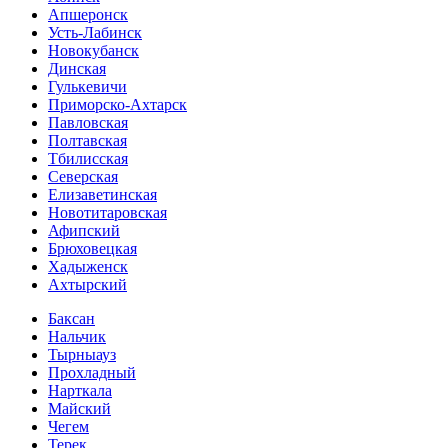
Апшеронск
Усть-Лабинск
Новокубанск
Динская
Гулькевичи
Приморско-Ахтарск
Павловская
Полтавская
Тбилисская
Северская
Елизаветинская
Новотитаровская
Афипский
Брюховецкая
Хадыженск
Ахтырский
Баксан
Нальчик
Тырныауз
Прохладный
Нарткала
Майский
Чегем
Терек