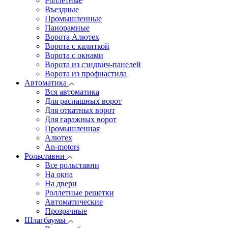
Роллетные
Въездные
Промышленные
Панорамные
Ворота Алютех
Ворота с калиткой
Ворота c окнами
Ворота из сэндвич-панелей
Ворота из профнастила
Автоматика
Вся автоматика
Для распашных ворот
Для откатных ворот
Для гаражных ворот
Промышленная
Алютех
An-motors
Рольставни
Все рольставни
На окна
На двери
Роллетные решетки
Автоматические
Прозрачные
Шлагбаумы