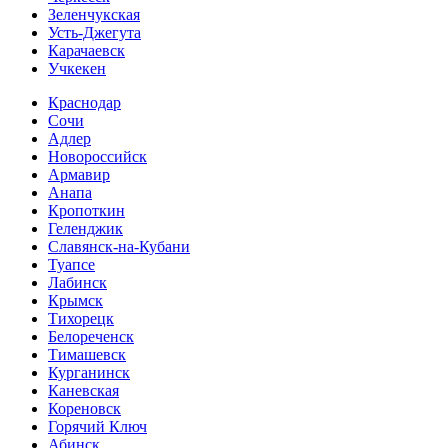
Зеленчукская
Усть-Джегута
Карачаевск
Учкекен
Краснодар
Сочи
Адлер
Новороссийск
Армавир
Анапа
Кропоткин
Геленджик
Славянск-на-Кубани
Туапсе
Лабинск
Крымск
Тихорецк
Белореченск
Тимашевск
Курганинск
Каневская
Кореновск
Горячий Ключ
Абинск