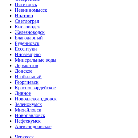
Пятигорск
Невинномысск
Ипатово
Светлоград
Кисловодск
Железноводск
Благодарный
Буденновск
Ессентуки
Иноземцево
Минеральные воды
Лермонтов
Донское
Изобильный
Георгиевск
Красногвардейское
Дивное
Новоалександровск
Зеленокумск
Михайловск
Новопавловск
Нефтекумск
Александровское
Черкесск