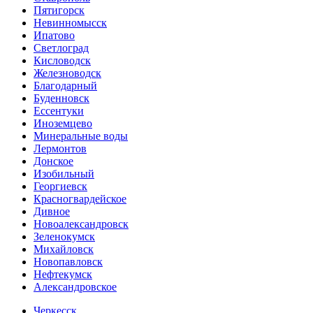
Пятигорск
Невинномысск
Ипатово
Светлоград
Кисловодск
Железноводск
Благодарный
Буденновск
Ессентуки
Иноземцево
Минеральные воды
Лермонтов
Донское
Изобильный
Георгиевск
Красногвардейское
Дивное
Новоалександровск
Зеленокумск
Михайловск
Новопавловск
Нефтекумск
Александровское
Черкесск