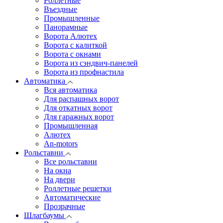
Роллетные
Въездные
Промышленные
Панорамные
Ворота Алютех
Ворота с калиткой
Ворота c окнами
Ворота из сэндвич-панелей
Ворота из профнастила
Автоматика
Вся автоматика
Для распашных ворот
Для откатных ворот
Для гаражных ворот
Промышленная
Алютех
An-motors
Рольставни
Все рольставни
На окна
На двери
Роллетные решетки
Автоматические
Прозрачные
Шлагбаумы