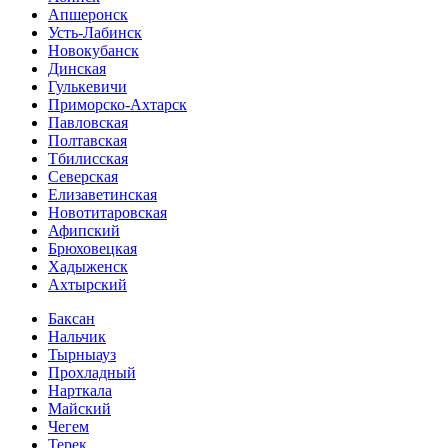
Апшеронск
Усть-Лабинск
Новокубанск
Динская
Гулькевичи
Приморско-Ахтарск
Павловская
Полтавская
Тбилисская
Северская
Елизаветинская
Новотитаровская
Афипский
Брюховецкая
Хадыженск
Ахтырский
Баксан
Нальчик
Тырныауз
Прохладный
Нарткала
Майский
Чегем
Терек