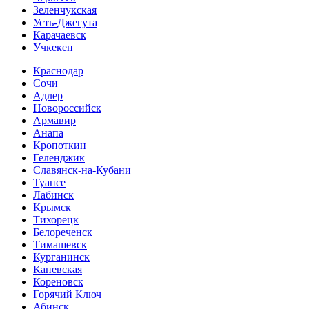
Зеленчукская
Усть-Джегута
Карачаевск
Учкекен
Краснодар
Сочи
Адлер
Новороссийск
Армавир
Анапа
Кропоткин
Геленджик
Славянск-на-Кубани
Туапсе
Лабинск
Крымск
Тихорецк
Белореченск
Тимашевск
Курганинск
Каневская
Кореновск
Горячий Ключ
Абинск