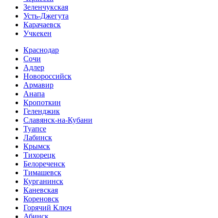
Зеленчукская
Усть-Джегута
Карачаевск
Учкекен
Краснодар
Сочи
Адлер
Новороссийск
Армавир
Анапа
Кропоткин
Геленджик
Славянск-на-Кубани
Туапсе
Лабинск
Крымск
Тихорецк
Белореченск
Тимашевск
Курганинск
Каневская
Кореновск
Горячий Ключ
Абинск