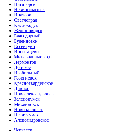
Пятигорск
Невинномысск
Ипатово
Светлоград
Кисловодск
Железноводск
Благодарный
Буденновск
Ессентуки
Иноземцево
Минеральные воды
Лермонтов
Донское
Изобильный
Георгиевск
Красногвардейское
Дивное
Новоалександровск
Зеленокумск
Михайловск
Новопавловск
Нефтекумск
Александровское
Черкесск