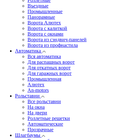
Роллетные
Въездные
Промышленные
Панорамные
Ворота Алютех
Ворота с калиткой
Ворота c окнами
Ворота из сэндвич-панелей
Ворота из профнастила
Автоматика
Вся автоматика
Для распашных ворот
Для откатных ворот
Для гаражных ворот
Промышленная
Алютех
An-motors
Рольставни
Все рольставни
На окна
На двери
Роллетные решетки
Автоматические
Прозрачные
Шлагбаумы