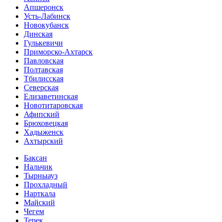
Апшеронск
Усть-Лабинск
Новокубанск
Динская
Гулькевичи
Приморско-Ахтарск
Павловская
Полтавская
Тбилисская
Северская
Елизаветинская
Новотитаровская
Афипский
Брюховецкая
Хадыженск
Ахтырский
Баксан
Нальчик
Тырныауз
Прохладный
Нарткала
Майский
Чегем
Терек